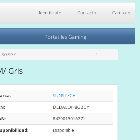
Identifícate
Contacto
Carrito
Portatiles Gaming
II8GBGY
M/ Gris
arca:
SUNSTECH
/N:
DEDALOIII8GBGY
AN:
8429015016271
sponibilidad:
Disponible