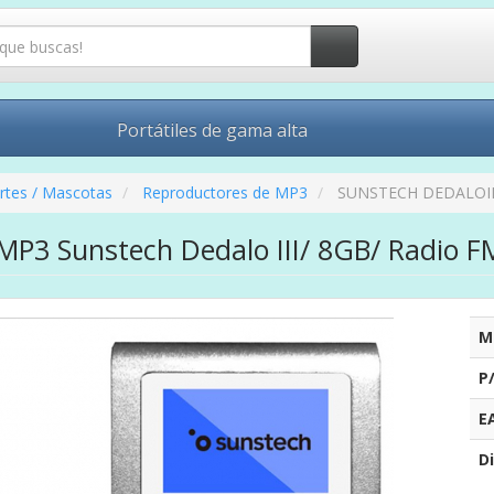
Portátiles de gama alta
rtes / Mascotas
Reproductores de MP3
SUNSTECH DEDALOI
MP3 Sunstech Dedalo III/ 8GB/ Radio F
M
P
E
Di