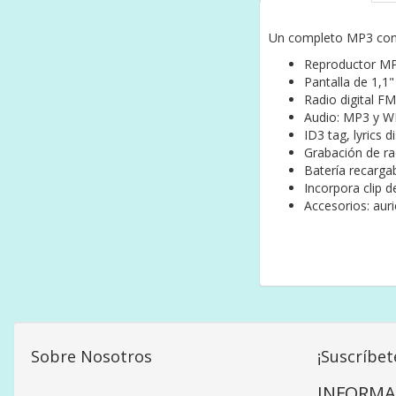
Un completo MP3 con p
Reproductor M
Pantalla de 1,1"
Radio digital FM
Audio: MP3 y 
ID3 tag, lyrics 
Grabación de ra
Batería recarga
Incorpora clip d
Accesorios: aur
Sobre Nosotros
¡Suscríbet
INFORMA