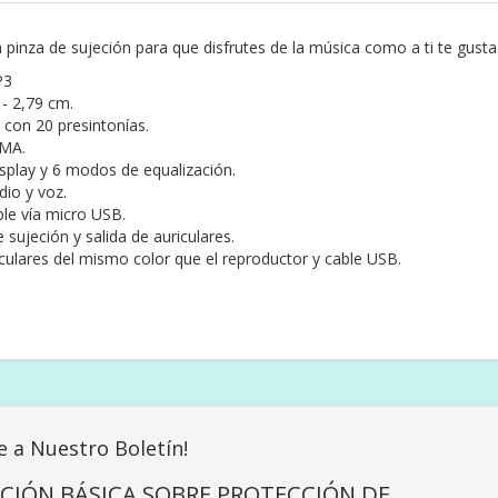
inza de sujeción para que disfrutes de la música como a ti te gusta
P3
 - 2,79 cm.
 con 20 presintonías.
WMA.
display y 6 modos de equalización.
dio y voz.
ble vía micro USB.
e sujeción y salida de auriculares.
iculares del mismo color que el reproductor y cable USB.
e a Nuestro Boletín!
CIÓN BÁSICA SOBRE PROTECCIÓN DE