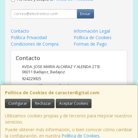
Enviar
Contacto
Información Legal
Política Privacidad
Política de Cookies
Condiciones de Compra
Formas de Pago
Contacto
AVDA. JOSE MARIA ALCARAZ Y ALENDA 27 B
06011
Badajoz
,
Badajoz
924229925
comercial@caracterdigital.com
Política de Cookies de caracterdigital.com
Configurar
Rechazar
Aceptar Cookies
Horario
DE 10 A 14 HORAS DE MAÑANA, 17 A 20:30 HORAS TARDES
Utilizamos cookies propias y de terceros para mejorar nuestros
servicios.
Puede obtener más información, o bien conocer cómo cambiar
la configuración, en nuestra
Política de Cookies
.
, , , , España. - C.I.F.: B06426175 - Tfno: