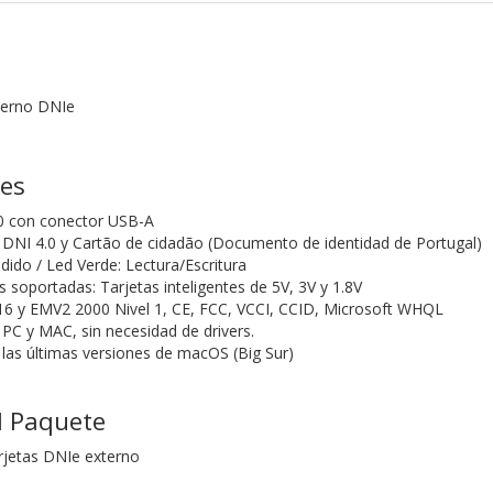
terno DNIe
nes
.0 con conector USB-A
DNI 4.0 y Cartão de cidadão (Documento de identidad de Portugal)
dido / Led Verde: Lectura/Escritura
s soportadas: Tarjetas inteligentes de 5V, 3V y 1.8V
6 y EMV2 2000 Nivel 1, CE, FCC, VCCI, CCID, Microsoft WHQL
PC y MAC, sin necesidad de drivers.
las últimas versiones de macOS (Big Sur)
l Paquete
arjetas DNIe externo