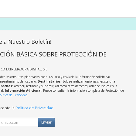
e a Nuestro Boletín!
CIÓN BÁSICA SOBRE PROTECCIÓN DE
ECD EXTREMADURA DIGITAL, S.L
der las consultas planteadas por el usuario y enviarle la información solicitada;
onsentimiento del usuario;
Destinatarios
: Solo se realizan cesiones si existe una
rechos
: Acceder, rectificar y suprimir, así como otros derechos, como se indica en la
nal;
Información Adicional
: Puede consultar la información completa de Protección de
olítica de Privacidad
.
acepto la
Política de Privacidad
.
Enviar