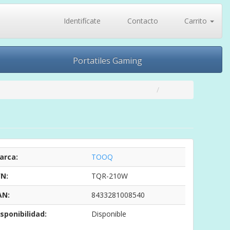
Identifícate
Contacto
Carrito
Portatiles Gaming
arca:
TOOQ
/N:
TQR-210W
AN:
8433281008540
sponibilidad:
Disponible