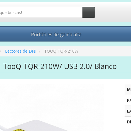
Portátiles de gama alta
Lectores de DNI
TOOQ TQR-210W
I TooQ TQR-210W/ USB 2.0/ Blanco
M
P
E
Di