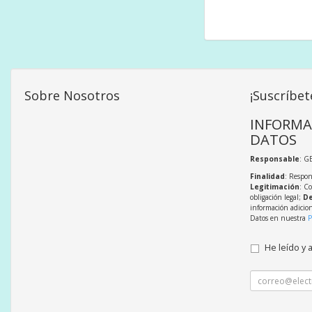
Sobre Nosotros
¡Suscríbet
INFORMA
DATOS
Responsable
: G
Finalidad
: Respon
Legitimación
: C
obligación legal;
De
información adicio
Datos en nuestra
P
He leído y 