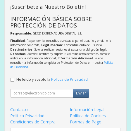
¡Suscríbete a Nuestro Boletín!
INFORMACIÓN BÁSICA SOBRE
PROTECCIÓN DE DATOS
Responsable
: GECD EXTREMADURA DIGITAL, S.L
Finalidad
: Responder las consultas planteadas por el usuario y enviarle la
información solicitada;
Legitimación
: Consentimiento del usuario;
Destinatarios
: Solo se realizan cesiones si existe una obligación legal;
Derechos
: Acceder, rectificar y suprimir, así como otros derechos, como se
indica en la información adicional;
Información Adicional
: Puede
consultar la información completa de Protección de Datos en nuestra
Política
de Privacidad
.
He leído y acepto la
Política de Privacidad
.
Enviar
Contacto
Información Legal
Política Privacidad
Política de Cookies
Condiciones de Compra
Formas de Pago