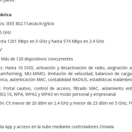
mbrica
os: IEEE 802.11ax/ac/n/g/b/a
 5 GHz
Hasta 1201 Mbps en 5 GHz y hasta 574 Mbps en 2.4 GHz
m²
: Más de 120 dispositivos concurrentes
as: Hasta 16 SSID, activación y desactivación de radio, asignació
amforming, MU-MIMO, limitación de velocidad, balanceo de carga, 
ica, autenticación MAC, contabilidad RADIUS, estadísticas inalámbric
a: Portal cautivo, control de acceso, filtrado MAC, aislamiento e
 802.1X, WPA, WPA2 y WPA3 en modo personal y empresarial
ión: CE menor de 20 dBm en 2.4 GHz y menor de 23 dBm en 5 GHz, 
a App y acceso en la nube mediante controladores Omada