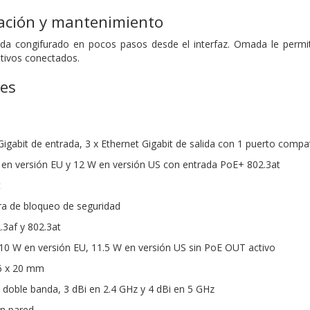
ración y mantenimiento
a congifurado en pocos pasos desde el interfaz. Omada le permite 
itivos conectados.
nes
 Gigabit de entrada, 3 x Ethernet Gigabit de salida con 1 puerto comp
en versión EU y 12 W en versión US con entrada PoE+ 802.3at
t
ura de bloqueo de seguridad
.3af y 802.3at
0 W en versión EU, 11.5 W en versión US sin PoE OUT activo
6 x 20 mm
 doble banda, 3 dBi en 2.4 GHz y 4 dBi en 5 GHz
en pared