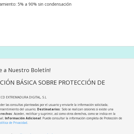
miento: 5% a 90% sin condensación
e a Nuestro Boletín!
CIÓN BÁSICA SOBRE PROTECCIÓN DE
ECD EXTREMADURA DIGITAL, S.L
der las consultas planteadas por el usuario y enviarle la información solicitada;
onsentimiento del usuario;
Destinatarios
: Solo se realizan cesiones si existe una
rechos
: Acceder, rectificar y suprimir, así como otros derechos, como se indica en la
nal;
Información Adicional
: Puede consultar la información completa de Protección de
olítica de Privacidad
.