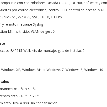
: Compatible con controladores Omada OC300, OC200, software y cont
 Alertas por correo electrónico, control LED, control de acceso MAC,
n: SNMP v1, v2c y v3, SSH, HTTP, HTTPS
cal y remoto mediante Syslog
tión L3, multi-sitio, VLAN de gestión
ete
cceso EAP615-Wall, kits de montaje, guía de instalación
: Windows XP, Windows Vista, Windows 7, Windows 8, Windows 10
tales
onamiento: 0 ℃ a 40 ℃
cenamiento: -40 ℃ a 70 ℃
miento: 10% a 90% sin condensación