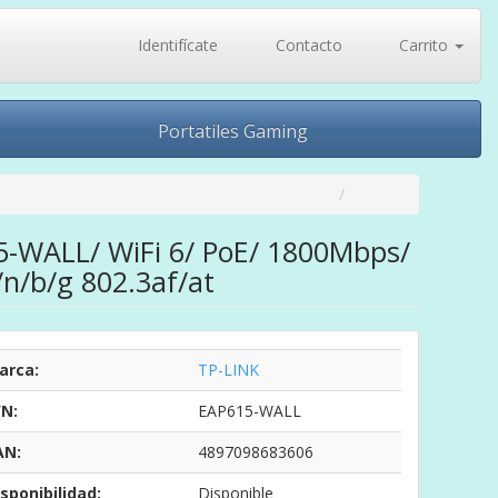
Identifícate
Contacto
Carrito
Portatiles Gaming
5-WALL/ WiFi 6/ PoE/ 1800Mbps/
n/b/g 802.3af/at
arca:
TP-LINK
/N:
EAP615-WALL
AN:
4897098683606
sponibilidad:
Disponible