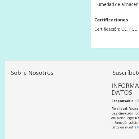
Humedad de almacena
Certificaciones
Certificación: CE, FCC
Sobre Nosotros
¡Suscríbet
INFORMA
DATOS
Responsable
: G
Finalidad
: Respon
Legitimación
: C
obligación legal;
De
información adicio
Datos en nuestra
P