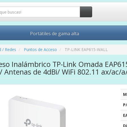
Portátiles de gama alta
d / Redes
Puntos de Acceso
TP-LINK EAP615-WALL
eso Inalámbrico TP-Link Omada EAP61
 Antenas de 4dBi/ WiFi 802.11 ax/ac/a/
M
P
E
Di