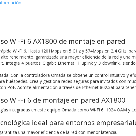
nformación
eso Wi-Fi 6 AX1800 de montaje en pared
rrápida Wi-Fi 6. Hasta 1201Mbps en 5 GHz y 574Mbps en 2,4 GHz par
alto rendimiento. garantizada una mayor eficiencia de la red y una m
it. Integra 4 puertos Gigabit Ethernet, 1 uplink y 3 downlink, sien
zada. Con la controladora Omada se obtiene un control intuitivo y efi
ara huéspedes. Crea y gestiona redes seguras para invitados con m
con PoE. Admite alimentación a través de Ethernet 802.3at para tener 
eso Wi-Fi 6 de montaje en pared AX1800
logías integradas en este equipo Omada como Wi-Fi 6, 1024 QAM y 
ecnológica ideal para entornos empresarial
garantiza una mayor eficiencia de la red con menor latencia.