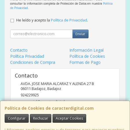
consultar la información completa de Protección de Datos en nuestra
Política
de Privacidad
.
He leído y acepto la
Política de Privacidad
.
Enviar
Contacto
Información Legal
Política Privacidad
Política de Cookies
Condiciones de Compra
Formas de Pago
Contacto
AVDA. JOSE MARIA ALCARAZ Y ALENDA 27 B
06011
Badajoz
,
Badajoz
924229925
comercial@caracterdigital.com
Política de Cookies de caracterdigital.com
Configurar
Rechazar
Aceptar Cookies
Horario
DE 10 A 14 HORAS DE MAÑANA, 17 A 20:30 HORAS TARDES
Utilizamos cookies propias y de terceros para mejorar nuestros