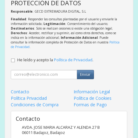
PROTECCIÓN DE DATOS
Responsable
: GECD EXTREMADURA DIGITAL, S.L
Finalidad
: Responder las consultas planteadas por el usuario y enviarle la
información solicitada;
Legitimación
: Consentimiento del usuario;
Destinatarios
: Solo se realizan cesiones si existe una obligación legal;
Derechos
: Acceder, rectificar y suprimir, así como otros derechos, como se
indica en la información adicional;
Información Adicional
: Puede
consultar la información completa de Protección de Datos en nuestra
Política
de Privacidad
.
He leído y acepto la
Política de Privacidad
.
Enviar
Contacto
Información Legal
Política Privacidad
Política de Cookies
Condiciones de Compra
Formas de Pago
Contacto
AVDA. JOSE MARIA ALCARAZ Y ALENDA 27 B
06011
Badajoz
,
Badajoz