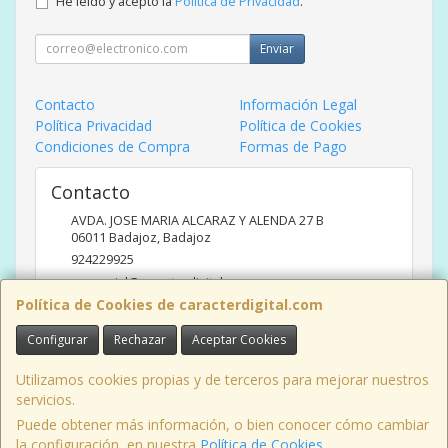
He leído y acepto la
Política de Privacidad
.
Enviar
Contacto
Información Legal
Política Privacidad
Política de Cookies
Condiciones de Compra
Formas de Pago
Contacto
AVDA. JOSE MARIA ALCARAZ Y ALENDA 27 B
06011
Badajoz
,
Badajoz
924229925
comercial@caracterdigital.com
Política de Cookies de caracterdigital.com
Configurar
Rechazar
Aceptar Cookies
Horario
DE 10 A 14 HORAS DE MAÑANA, 17 A 20:30 HORAS TARDES
Utilizamos cookies propias y de terceros para mejorar nuestros
servicios.
Puede obtener más información, o bien conocer cómo cambiar
la configuración, en nuestra
Política de Cookies
.