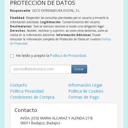
PROTECCIÓN DE DATOS
Responsable
: GECD EXTREMADURA DIGITAL, S.L
Finalidad
: Responder las consultas planteadas por el usuario y enviarle la
información solicitada;
Legitimación
: Consentimiento del usuario;
Destinatarios
: Solo se realizan cesiones si existe una obligación legal;
Derechos
: Acceder, rectificar y suprimir, así como otros derechos, como se
indica en la información adicional;
Información Adicional
: Puede
consultar la información completa de Protección de Datos en nuestra
Política
de Privacidad
.
He leído y acepto la
Política de Privacidad
.
Enviar
Contacto
Información Legal
Política Privacidad
Política de Cookies
Condiciones de Compra
Formas de Pago
Contacto
AVDA. JOSE MARIA ALCARAZ Y ALENDA 27 B
06011
Badajoz
,
Badajoz