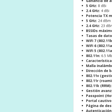
Ganancia de 
5 GHz:
8 dBi
2.4 GHz:
4 dBi
Potencia TX 
5 GHz:
24 dBm
2.4 GHz:
23 dB
BSSIDs máxim
Tasas de dato
WiFi 7 (802.11b
WiFi 6 (802.11a
WiFi 5 (802.11a
802.11n:
6.5 Mb
Característica
Malla inalámbr
Dirección de 
802.11v (gesti
802.11r (roami
802.11k (RRM):
Gestión avanz
Passpoint (Hot
Portal cautivo
Página de des
Autenticación 