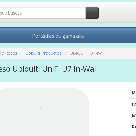
Portátiles de gama alta
d / Redes
Ubiquiti Productos
UBIQUITI U7-IW
so Ubiquiti UniFi U7 In-Wall
M
P
E
Di