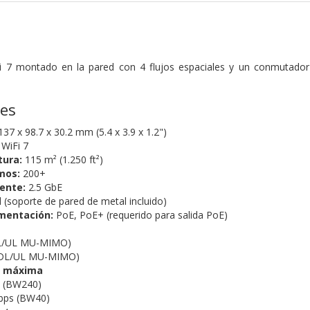
 7 montado en la pared con 4 flujos espaciales y un conmutador
nes
37 x 98.7 x 30.2 mm (5.4 x 3.9 x 1.2")
WiFi 7
tura:
115 m² (1.250 ft²)
mos:
200+
ente:
2.5 GbE
(soporte de pared de metal incluido)
mentación:
PoE, PoE+ (requerido para salida PoE)
DL/UL MU-MIMO)
(DL/UL MU-MIMO)
s máxima
 (BW240)
ps (BW40)