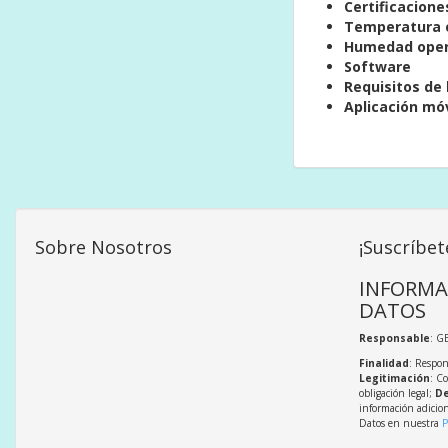
Certificacione
Temperatura o
Humedad oper
Software
Requisitos de 
Aplicación móv
Sobre Nosotros
¡Suscríbet
INFORMA
DATOS
Responsable
: G
Finalidad
: Respon
Legitimación
: C
obligación legal;
De
información adicio
Datos en nuestra
P