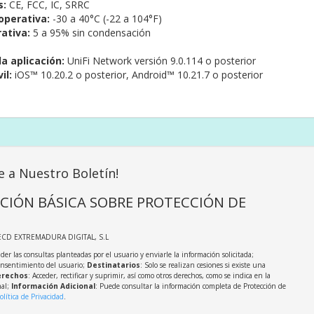
s:
CE, FCC, IC, SRRC
perativa:
-30 a 40°C (-22 a 104°F)
ativa:
5 a 95% sin condensación
la aplicación:
UniFi Network versión 9.0.114 o posterior
il:
iOS™ 10.20.2 o posterior, Android™ 10.21.7 o posterior
e a Nuestro Boletín!
CIÓN BÁSICA SOBRE PROTECCIÓN DE
ECD EXTREMADURA DIGITAL, S.L
der las consultas planteadas por el usuario y enviarle la información solicitada;
onsentimiento del usuario;
Destinatarios
: Solo se realizan cesiones si existe una
rechos
: Acceder, rectificar y suprimir, así como otros derechos, como se indica en la
nal;
Información Adicional
: Puede consultar la información completa de Protección de
olítica de Privacidad
.