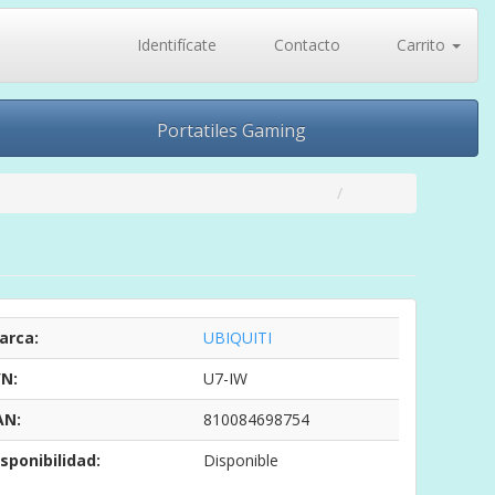
Identifícate
Contacto
Carrito
Portatiles Gaming
arca:
UBIQUITI
/N:
U7-IW
AN:
810084698754
sponibilidad:
Disponible