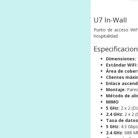
U7 In-Wall
Punto de acceso WiFi
hospitalidad.
Especificacio
Dimensiones:
1
Estándar WiFi:
Área de cober
Clientes máxi
Enlace ascend
Montaje:
Pared 
Método de ali
MIMO
5 GHz:
2 x 2 (
2.4 GHz:
2 x 2 
Tasa de dato
5 GHz:
4.3 Gbps
2.4 GHz:
688 Mb