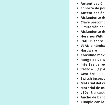
Autenticación
Soporte de por
Autenticación
Aislamiento de
Clave precomp
Limitación de 
Aislamiento de
Horarios WiFi:
RADIUS sobre 
VLAN dinámica
Hardware
Consumo máx
Rango de volt
Interfaz de re
Peso:
400 g (14
Gestión:
Ether
Switch incorp
Material del c
Material de m
LEDs:
Blanco/Az
Ancho de band
Cumple con la