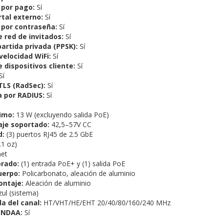
 por pago:
Sí
tal externo:
Sí
 por contraseña:
Sí
 red de invitados:
Sí
artida privada (PPSK):
Sí
velocidad WiFi:
Sí
 dispositivos cliente:
Sí
Sí
TLS (RadSec):
Sí
 por RADIUS:
Sí
imo:
13 W (excluyendo salida PoE)
aje soportado:
42,5–57V CC
d:
(3) puertos RJ45 de 2.5 GbE
.1 oz)
net
orado:
(1) entrada PoE+ y (1) salida PoE
uerpo:
Policarbonato, aleación de aluminio
ontaje:
Aleación de aluminio
ul (sistema)
a del canal:
HT/VHT/HE/EHT 20/40/80/160/240 MHz
 NDAA:
Sí