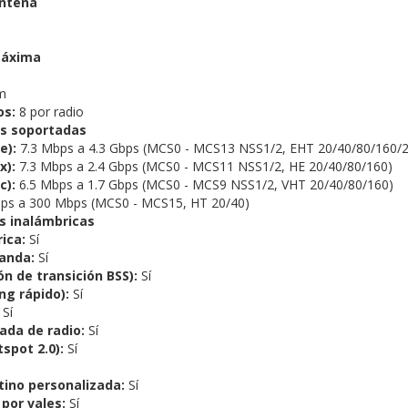
antena
máxima
m
os:
8 por radio
s soportadas
e):
7.3 Mbps a 4.3 Gbps (MCS0 - MCS13 NSS1/2, EHT 20/40/80/160/
x):
7.3 Mbps a 2.4 Gbps (MCS0 - MCS11 NSS1/2, HE 20/40/80/160)
c):
6.5 Mbps a 1.7 Gbps (MCS0 - MCS9 NSS1/2, VHT 20/40/80/160)
ps a 300 Mbps (MCS0 - MCS15, HT 20/40)
s inalámbricas
ica:
Sí
banda:
Sí
ón de transición BSS):
Sí
ng rápido):
Sí
Sí
ada de radio:
Sí
spot 2.0):
Sí
tino personalizada:
Sí
por vales:
Sí