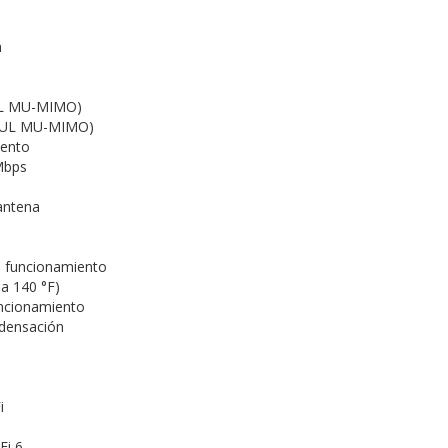
m
UL MU-MIMO)
/UL MU-MIMO)
iento
Mbps
 antena
 funcionamiento
 a 140 °F)
ncionamiento
ndensación
Fi
Fi 6