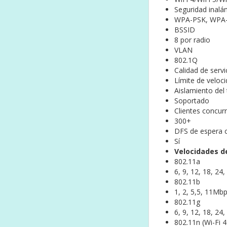
Seguridad inal
WPA-PSK, WPA
BSSID
8 por radio
VLAN
802.1Q
Calidad de serv
Límite de veloc
Aislamiento del 
Soportado
Clientes concur
300+
DFS de espera 
Sí
Velocidades d
802.11a
6, 9, 12, 18, 24
802.11b
1, 2, 5,5, 11Mb
802.11g
6, 9, 12, 18, 24
802.11n (Wi-Fi 