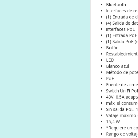
Bluetooth
Interfaces de r
(1) Entrada de 
(4) Salida de da
interfaces PoE
(1) Entrada PoE 
(1) Salida PoE 
Botón
Restablecimient
LED
Blanco azul
Método de pot
PoE
Fuente de alim
Switch UniFi Po
48V, 0.5A adapt
máx. el consum
Sin salida PoE: 
Vataje máximo 
15,4 W
*Requiere un c
Rango de volt