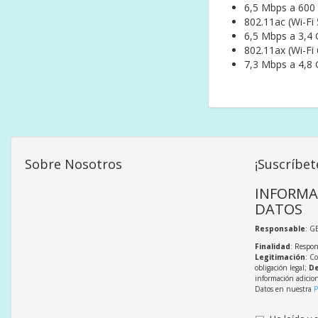
6,5 Mbps a 600
802.11ac (Wi-Fi
6,5 Mbps a 3,4
802.11ax (Wi-Fi
7,3 Mbps a 4,8
Sobre Nosotros
¡Suscríbet
INFORMA
DATOS
Responsable
: G
Finalidad
: Respon
Legitimación
: C
obligación legal;
De
información adicio
Datos en nuestra
P