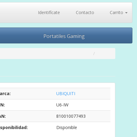
Identifícate
Contacto
Carrito
Portatiles Gaming
arca:
UBIQUITI
/N:
U6-IW
AN:
810010077493
sponibilidad:
Disponible