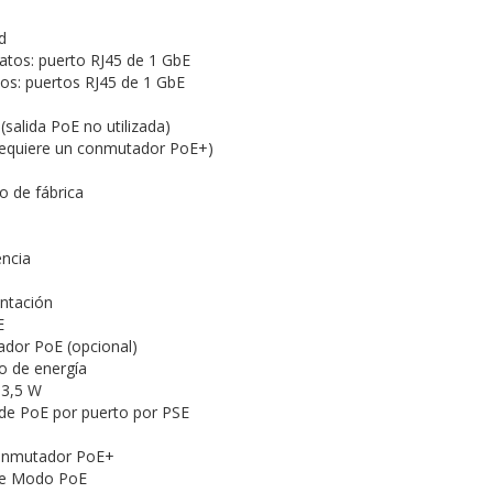
ed
datos: puerto RJ45 de 1 GbE
tos: puertos RJ45 de 1 GbE
(salida PoE no utilizada)
(requiere un conmutador PoE+)
o de fábrica
encia
entación
E
ador PoE (opcional)
o de energía
13,5 W
de PoE por puerto por PSE
onmutador PoE+
aje Modo PoE