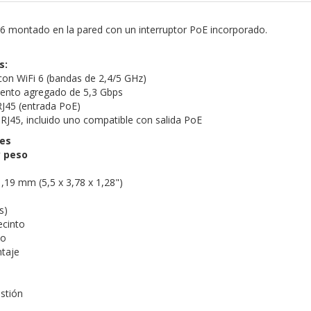
6 montado en la pared con un interruptor PoE incorporado.
s:
con WiFi 6 (bandas de 2,4/5 GHz)
iento agregado de 5,3 Gbps
RJ45 (entrada PoE)
 RJ45, incluido uno compatible con salida PoE
nes
 peso
1,19 mm (5,5 x 3,78 x 1,28")
s)
recinto
io
ntaje
estión