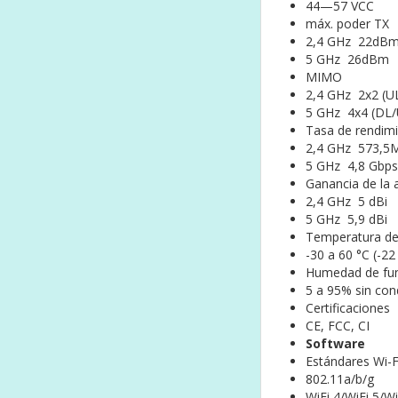
44—57 VCC
máx. poder TX
2,4 GHz 22dB
5 GHz 26dBm
MIMO
2,4 GHz 2x2 (
5 GHz 4x4 (DL
Tasa de rendim
2,4 GHz 573,5
5 GHz 4,8 Gbps
Ganancia de la
2,4 GHz 5 dBi
5 GHz 5,9 dBi
Temperatura de
-30 a 60 °C (-22
Humedad de fu
5 a 95% sin co
Certificaciones
CE, FCC, CI
Software
Estándares Wi-
802.11a/b/g
WiFi 4/WiFi 5/Wi