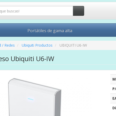
Portátiles de gama alta
d / Redes
Ubiquiti Productos
UBIQUITI U6-IW
eso Ubiquiti U6-IW
M
P
E
Di