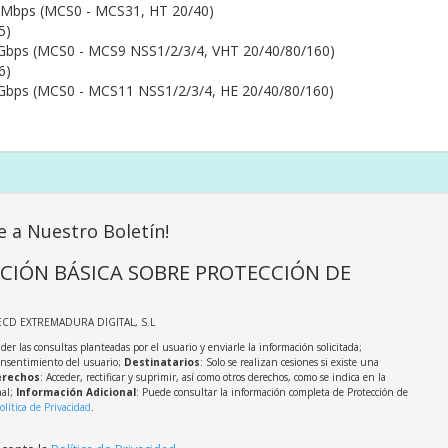
 Mbps (MCS0 - MCS31, HT 20/40)
 5)
 Gbps (MCS0 - MCS9 NSS1/2/3/4, VHT 20/40/80/160)
 6)
 Gbps (MCS0 - MCS11 NSS1/2/3/4, HE 20/40/80/160)
e a Nuestro Boletín!
CIÓN BÁSICA SOBRE PROTECCIÓN DE
ECD EXTREMADURA DIGITAL, S.L
der las consultas planteadas por el usuario y enviarle la información solicitada;
onsentimiento del usuario;
Destinatarios
: Solo se realizan cesiones si existe una
rechos
: Acceder, rectificar y suprimir, así como otros derechos, como se indica en la
nal;
Información Adicional
: Puede consultar la información completa de Protección de
olítica de Privacidad
.