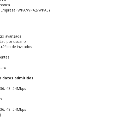
ámbrica
-Empresa (WPA/WPA2/WPA3)
icio avanzada
idad por usuario
tráfico de invitados
rentes
cero
e datos admitidas
, 36, 48, 54Mbps
ps
, 36, 48, 54Mbps
4)