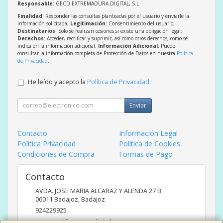
Responsable
: GECD EXTREMADURA DIGITAL, S.L
Finalidad
: Responder las consultas planteadas por el usuario y enviarle la
información solicitada;
Legitimación
: Consentimiento del usuario;
Destinatarios
: Solo se realizan cesiones si existe una obligación legal;
Derechos
: Acceder, rectificar y suprimir, así como otros derechos, como se
indica en la información adicional;
Información Adicional
: Puede
consultar la información completa de Protección de Datos en nuestra
Política
de Privacidad
.
He leído y acepto la
Política de Privacidad
.
Enviar
Contacto
Información Legal
Política Privacidad
Política de Cookies
Condiciones de Compra
Formas de Pago
Contacto
AVDA. JOSE MARIA ALCARAZ Y ALENDA 27 B
06011
Badajoz
,
Badajoz
924229925
comercial@caracterdigital.com