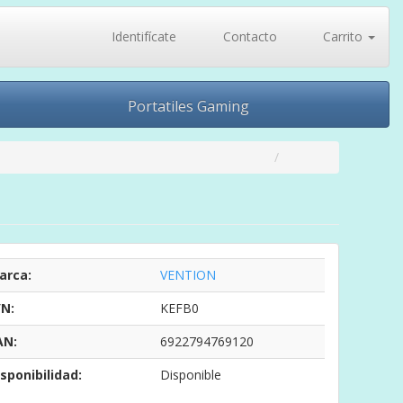
Identifícate
Contacto
Carrito
Portatiles Gaming
arca:
VENTION
/N:
KEFB0
AN:
6922794769120
sponibilidad:
Disponible