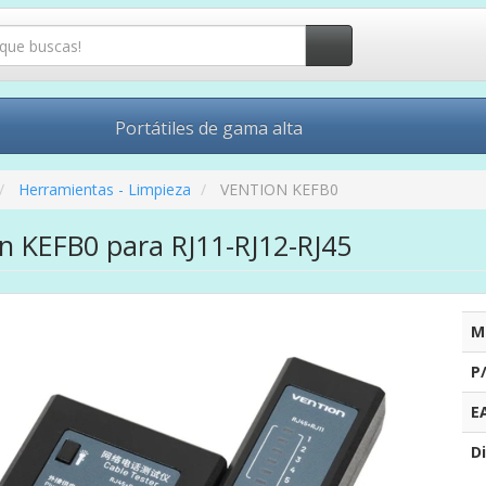
Portátiles de gama alta
Herramientas - Limpieza
VENTION KEFB0
on KEFB0 para RJ11-RJ12-RJ45
M
P
E
Di