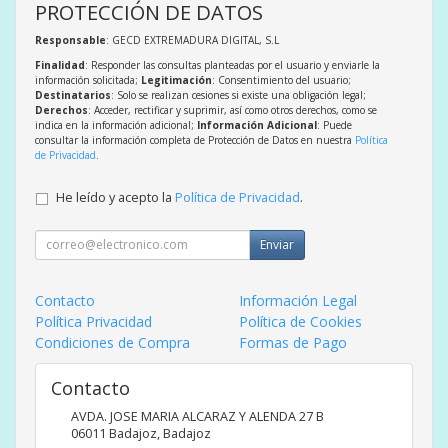
PROTECCIÓN DE DATOS
Responsable
: GECD EXTREMADURA DIGITAL, S.L
Finalidad
: Responder las consultas planteadas por el usuario y enviarle la
información solicitada;
Legitimación
: Consentimiento del usuario;
Destinatarios
: Solo se realizan cesiones si existe una obligación legal;
Derechos
: Acceder, rectificar y suprimir, así como otros derechos, como se
indica en la información adicional;
Información Adicional
: Puede
consultar la información completa de Protección de Datos en nuestra
Política
de Privacidad
.
He leído y acepto la
Política de Privacidad
.
Enviar
Contacto
Información Legal
Política Privacidad
Política de Cookies
Condiciones de Compra
Formas de Pago
Contacto
AVDA. JOSE MARIA ALCARAZ Y ALENDA 27 B
06011
Badajoz
,
Badajoz