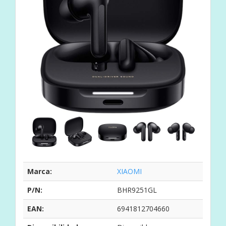
Marca:
XIAOMI
P/N:
BHR9251GL
EAN:
6941812704660