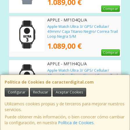
1.089,00 €
Comprar
APPLE - MF1D4QL/A
Apple Watch Ultra 3/ GPS/ Cellular/
49mm/ Caja Titanio Negro/ Correa Trail
Loop Negra S/M
1.089,00 €
Comprar
APPLE - MF1H4QL/A
Apple Watch Ultra 3/ GPS/ Cellular/
49mm/ Caja Titanio Negro/ Correa Trail
Loop Negra M/L
Política de Cookies de caracterdigital.com
1.089,00 €
Configurar
Rechazar
Aceptar Cookies
Comprar
Utilizamos cookies propias y de terceros para mejorar nuestros
APPLE - MF0J4QL/A
servicios.
Apple Watch Ultra 3/ GPS/ Cellular/
Puede obtener más información, o bien conocer cómo cambiar
49mm/ Caja Titanio Negro/ Correa
la configuración, en nuestra
Política de Cookies
.
Ocean Negra