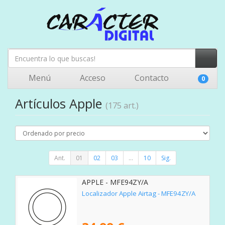
Menú
Acceso
Contacto
0
Artículos Apple
(175 art.)
Ant.
01
02
03
...
10
Sig.
APPLE - MFE94ZY/A
Localizador Apple Airtag - MFE94ZY/A