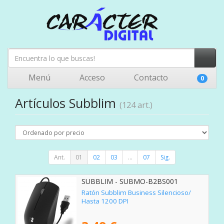
Menú
Acceso
Contacto
0
Artículos Subblim
(124 art.)
Ant.
01
02
03
...
07
Sig.
SUBBLIM - SUBMO-B2BS001
Ratón Subblim Business Silencioso/
Hasta 1200 DPI