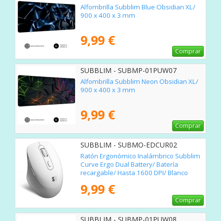
Alfombrilla Subblim Blue Obsidian XL/
900 x 400 x 3 mm
9,99 €
Comprar
SUBBLIM - SUBMP-01PUW07
Alfombrilla Subblim Neon Obsidian XL/
900 x 400 x 3 mm
9,99 €
Comprar
SUBBLIM - SUBMO-EDCUR02
Ratón Ergonómico Inalámbrico Subblim
Curve Ergo Dual Battery/ Batería
recargable/ Hasta 1600 DPI/ Blanco
9,99 €
Comprar
SUBBLIM - SUBMP-01PUW08