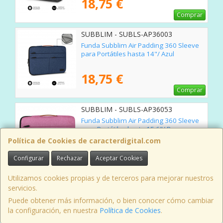
18,75 €
Comprar
SUBBLIM - SUBLS-AP36003
Funda Subblim Air Padding 360 Sleeve
para Portátiles hasta 14"/ Azul
18,75 €
Comprar
SUBBLIM - SUBLS-AP36053
Funda Subblim Air Padding 360 Sleeve
para Portátiles hasta 15.6"/ Rosa
Política de Cookies de caracterdigital.com
18,75 €
Configurar
Rechazar
Aceptar Cookies
Comprar
Utilizamos cookies propias y de terceros para mejorar nuestros
SUBBLIM - SUBLS-AP36052
servicios.
Funda Subblim Air Padding 360 Sleeve
Puede obtener más información, o bien conocer cómo cambiar
para Portátiles hasta 15.6"/ Azul
la configuración, en nuestra
Política de Cookies
.